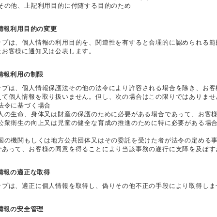
 その他、上記利用目的に付随する目的のため
人情報利用目的の変更
ップは、個人情報の利用目的を、関連性を有すると合理的に認められる範
はお客様に通知又は公表します。
人情報利用の制限
ップは、個人情報保護法その他の法令により許容される場合を除き、お客
えて個人情報を取り扱いません。但し、次の場合はこの限りではありませ
 法令に基づく場合
 人の生命、身体又は財産の保護のために必要がある場合であって、お客
 公衆衛生の向上又は児童の健全な育成の推進のために特に必要がある場
き
 国の機関もしくは地方公共団体又はその委託を受けた者が法令の定める
であって、お客様の同意を得ることにより当該事務の遂行に支障を及ぼす
人情報の適正な取得
ップは、適正に個人情報を取得し、偽りその他不正の手段により取得しま
人情報の安全管理