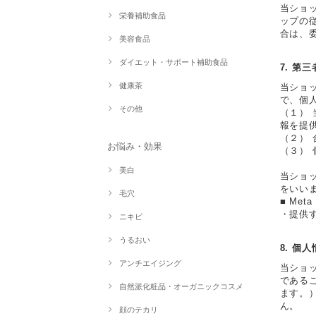
当ショ
栄養補助食品
ップの
合は、
美容食品
ダイエット・サポート補助食品
7. 第
健康茶
当ショ
で、個
その他
（１）
報を提
（２）
お悩み・効果
（３）
美白
当ショ
をいい
毛穴
■ Met
・提供
ニキビ
うるおい
8. 個
アンチエイジング
当ショ
である
自然派化粧品・オーガニックコスメ
ます。
ん。
顔のテカリ