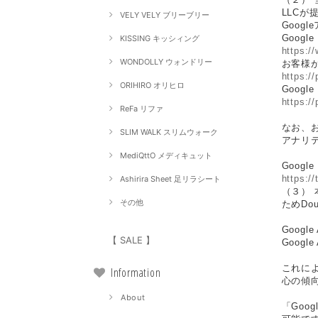
LLCが
VELY VELY ブリーブリー
Goo
Goog
KISSING キッシィング
https:/
WONDOLLY ウォンドリー
お客様が
https:/
ORIHIRO オリヒロ
Goog
https:/
ReFa リファ
なお、お
SLIM WALK スリムウォーク
アナリ
MediQttO メディキュット
Goog
https:/
Ashirira Sheet 足リラシート
（３） 
その他
ためDou
Googl
【 SALE 】
Goog
これによ
Information
心の傾
About
「Goo