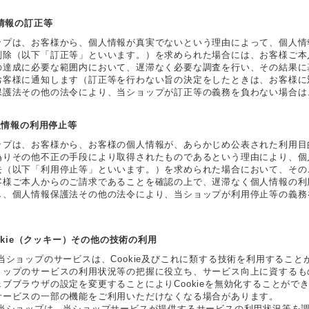
人情報の訂正等
ップは、お客様から、個人情報が真実でないという理由によって、個人情
削除（以下「訂正等」といいます。）を求められた場合には、お客様ご本
の達成に必要な範囲内において、遅滞なく必要な調査を行い、その結果に
お客様に通知します（訂正等を行わない旨の決定をしたときは、お客様に
保護法その他の法令により、当ショップが訂正等の義務を負わない場合は
個人情報の利用停止等
ップは、お客様から、お客様の個人情報が、あらかじめ公表された利用目
偽りその他不正の手段により取得されたものであるという理由により、個
去（以下「利用停止等」といいます。）を求められた場合において、その
客様ご本人からのご請求であることを確認の上で、遅滞なく個人情報の利
し、個人情報保護法その他の法令により、当ショップが利用停止等の義務
Cookie（クッキー）その他の技術の利用
 当ショップのサービスは、Cookie及びこれに類する技術を利用するこ
ョップのサービスの利用状況等の把握に役立ち、サービス向上に資するもの
ブブラウザの設定を変更することによりCookieを無効化することができ
サービスの一部の機能をご利用いただけなくなる場合があります。
 当ショップは、当ショップサービスが提供するサービスの利用状況等を調査