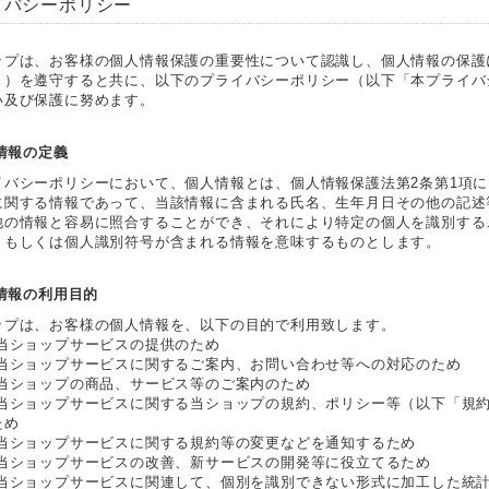
イバシーポリシー
ップは、お客様の個人情報保護の重要性について認識し、個人情報の保護
。）を遵守すると共に、以下のプライバシーポリシー（以下「本プライバ
い及び保護に努めます。
人情報の定義
イバシーポリシーにおいて、個人情報とは、個人情報保護法第2条第1項
に関する情報であって、当該情報に含まれる氏名、生年月日その他の記述
他の情報と容易に照合することができ、それにより特定の個人を識別する
、もしくは個人識別符号が含まれる情報を意味するものとします。
人情報の利用目的
ップは、お客様の個人情報を、以下の目的で利用致します。
 当ショップサービスの提供のため
 当ショップサービスに関するご案内、お問い合わせ等への対応のため
 当ショップの商品、サービス等のご案内のため
 当ショップサービスに関する当ショップの規約、ポリシー等（以下「規
ため
 当ショップサービスに関する規約等の変更などを通知するため
 当ショップサービスの改善、新サービスの開発等に役立てるため
 当ショップサービスに関連して、個別を識別できない形式に加工した統