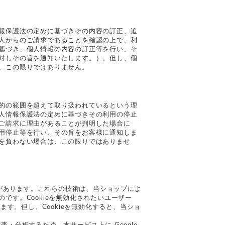
報保護法の定めに基づきその内容の訂正、追
人からのご請求であることを確認の上で、利
基づき、個人情報の内容の訂正等を行い、そ
対しその旨を通知いたします。）。但し、個
、この限りではありません。
的の範囲を超えて取り扱われているという理
人情報保護法の定めに基づきその利用の停止
ご請求に理由があることが判明した場合に
用停止等を行い、その旨をお客様に通知しま
を負わない場合は、この限りではありませ
とがあります。これらの技術は、当ショップによ
です。Cookieを無効化されたいユーザー
ます。但し、Cookieを無効化すると、当ショ
・分析するため、本サービス上に Google