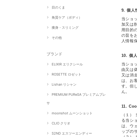
目のくま
9. 個
角質ケア（ボディ）
当ショ
加又は
痩身・スリミング
用目的
の旨を
その他
人情報
ブランド
10. 
当ショ
ELIXIR エリクシール
由又は
ROSETTE ロゼット
又は消
は、お
Lishan リシャン
す。但
ん。
PREMIUM PUReSA プレミアムプレ
サ
11. 
moonshot ムーンショット
（１）
る当シ
CLIO クリオ
は、ウェ
ップの
S2ND エスツーエンディー
（２）