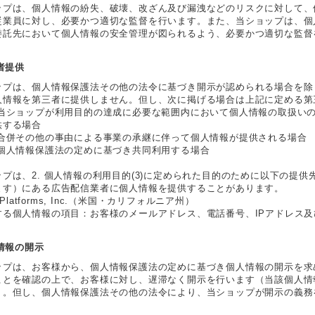
ップは、個人情報の紛失、破壊、改ざん及び漏洩などのリスクに対して、
従業員に対し、必要かつ適切な監督を行います。また、当ショップは、個
委託先において個人情報の安全管理が図られるよう、必要かつ適切な監督
三者提供
ップは、個人情報保護法その他の法令に基づき開示が認められる場合を除
人情報を第三者に提供しません。但し、次に掲げる場合は上記に定める第
 当ショップが利用目的の達成に必要な範囲内において個人情報の取扱い
供する場合
 合併その他の事由による事業の承継に伴って個人情報が提供される場合
 個人情報保護法の定めに基づき共同利用する場合
ップは、2. 個人情報の利用目的(3)に定められた目的のために以下の提
ます）にある広告配信業者に個人情報を提供することがあります。
a Platforms, Inc.（米国・カリフォルニア州）
する個人情報の項目：お客様のメールアドレス、電話番号、IPアドレス
人情報の開示
ップは、お客様から、個人情報保護法の定めに基づき個人情報の開示を求
ことを確認の上で、お客様に対し、遅滞なく開示を行います（当該個人情
）。但し、個人情報保護法その他の法令により、当ショップが開示の義務