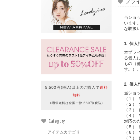
プラ
当ショ
います
な取扱
1. 個
本プラ
る個人
もの（
す。）
2. 個
5,500円(税込)以上のご購入で
送料
当ショ
無料
（１）
※通常送料は全国一律 660円(税込)
（２）
（３）
（４）
Category
対応の
（５）
アイテムカテゴリ
（６）
（７）