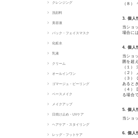
クレンジング
（８）
洗顔料
3. 個
美容液
当ショ
場合に
パック・フェイスマスク
化粧水
4. 個
乳液
当ショ
囲を超
クリーム
（１）
（２）
オールインワン
（３）
あると
ゴマージュ・ピーリング
（４）
ベースメイク
る場合
メイクアップ
5. 個
日焼け止め・UVケア
当ショ
ヘアケア・スタイリング
6. 個
レッグ・フットケア