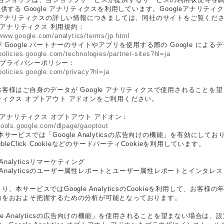
提供する Google アナリティクスを利用しています。Googleアナリ
gleアナリティクスの詳しい情報につきましては、同社のサイトをご覧くだ
le アナリティクス 利用規約：
/www.google.com/analytics/terms/jp.html
 Google パートナーのサイトやアプリを使用する際の Google による
/policies.google.com/technologies/partner-sites?hl=ja
le プライバシーポリシー：
/policies.google.com/privacy?hl=ja
客様はご自身のデータが Google アナリティクスで使用されることを望まない
ティクス オプトアウト アドオンをご利用ください。
le アナリティクス オプトアウト アドオン：
/tools.google.com/dlpage/gaoptout
本サービスでは「Google Analyticsの広告向けの機能」を有効に
bleClick CookieなどのサードパーティCookieを利用しています。
e Analyticsリマーケティング
le Analyticsのユーザー属性レポートとユーザー属性レポートとインタレ
り、本サービスではGoogle AnalyticsのCookieを利用して、お
向をおおよそ把握するための分析が可能となっております。
gle Analyticsの広告向けの機能」を使用されることを望まない場合