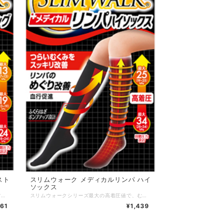
スト
スリムウォーク メディカルリンパ ハイ
ソックス
一般医療機器のストッキングタイプ。毎日のファッションにあわせてつらい脚のむくみをスッキリ改善。 <効果> ・脚のむくみを改善 ・リンパの流れを改善 ・血行を促進 サイズ：S〜M／M〜L カラー：ピュアベージュ・無地 素材 ：ナイロン、ポリウレタン 発売元：ピップ株式会社 区分 ：日本製／着圧力ソックス
スリムウォークシリーズ最大の高着圧値で、むくみ改善。日中もしっかりケア！ <効果> ・脚のむくみを改善 ・リンパの流れを改善 ・血行を促進 サイズ：S〜M／M〜L カラー：ブラック・無地 素材 ：ナイロン、ポリウレタン 発売元：ピップ株式会社 区分 ：日本製／着圧力ソックス
361
¥1,439