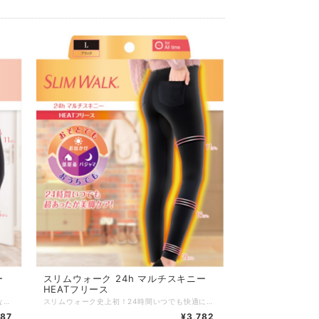
ー
スリムウォーク 24h マルチスキニー
HEATフリース
スリムウォーク史上初！24時間いつでも好きなときに美脚ケア。デニムライクで、動きやすいスキニータイプ。 ・外出時に嬉しい、お尻ポケット＆フェイクボタンつき。 ・デニム風なのにコットン混で快適。 サイズ：M／L カラー：ブラック 素材 ：綿 55%、ポリエステル 30%、ポリウレタン 15% 発売元：ピップ株式会社 区分 ：中国製／着圧力ソックス
スリムウォーク史上初！24時間いつでも快適に美脚ケア。あったかフリース裏地のスキニータイプ。 ・外出時に嬉しい、お尻ポケットつき。 ・裏側フリース素材でふんわりあったか。 サイズ：M／L カラー：ブラック 素材 ：ポリエステル 93%、ポリウレタン 7% 発売元：ピップ株式会社 区分 ：中国製／着圧力ソックス
587
¥3,782