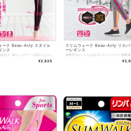
ーク Beau-Acty スタイル
スリムウォーク Beau-Acty リカバ
ギンス
ーレギンス
骨盤ひきしめ設計と 3Dヒップアップ設計により、はいた瞬間、スタイルキープ！ 1枚ばきですっきりスタイリッシュ。 ・骨盤ひきしめ設計。 ・3Dヒップアップ設計。 ・UVカット。 ・吸汗速乾＆抗菌防臭加工。 サイズ：M／L カラー：ブラック 素材 ：本体：ナイロン75％、ポリウレタン25％、テーピングプリント部：ポリウレタン 発売元：ピップ株式会社 区分 ：日本製／着圧力ソックス
¥2,825
¥2,