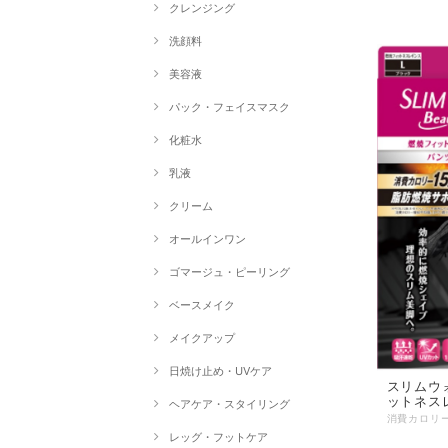
クレンジング
洗顔料
美容液
パック・フェイスマスク
化粧水
乳液
クリーム
オールインワン
ゴマージュ・ピーリング
ベースメイク
メイクアップ
日焼け止め・UVケア
スリムウォ
ットネス
ヘアケア・スタイリング
レッグ・フットケア