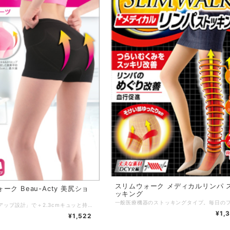
スリムウォーク メディカルリンパ 
ーク Beau-Acty 美尻ショ
ッキング
「3Dヒップアップ設計」で＋2.3cmキュッと持ち上げ美尻！段階圧力設計で脚をひきしめてはいた瞬間、美脚尻。運動時も理想のスタイルキープ！ ・足首、ふくらはぎ、太ももの3段階着圧でスッキリ美脚。 ・たるんだお尻をキュッと持ち上げる「3Dヒップアップ設計」。 ・「コンプレッション機能」や骨盤サポート＋太ももテーピングの「Wムーブアップ設計」で、動きやパフォーマンスをサポート。 ・UVカット。 ・吸汗速乾糸使用。 ・消臭繊維使用。 サイズ：M／L カラー：ブラック 素材 ：ナイロン85%、ポリウレタン15%、マチ部 ： 綿、ナイロン、ポリウレタン 発売元：ピップ株式会社 区分 ：日本製／着圧力ソックス
¥1,
¥1,522