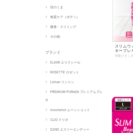
目のくま
角質ケア（ボディ）
痩身・スリミング
その他
スリムウォ
キープレ
ブランド
ELIXIR エリクシール
ROSETTE ロゼット
Lishan リシャン
PREMIUM PUReSA プレミアムプレ
サ
moonshot ムーンショット
CLIO クリオ
S2ND エスツーエンディー