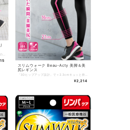
リ
段階圧力×ふくらはぎプレスアシストで運動後のアフターケアをサポート。 ・コンディショニングサポート設計。 ・手軽でスタイリッシュ。 ・UVカット。 ・抗菌防臭加工。 サイズ：M／L カラー：ミックスグレー 素材 ：本体：ポリエステル85％、ポリウレタン15％、ふくらはぎプリント部：ポリウレタン 発売元：ピップ株式会社 区分 ：日本製／着圧力ソックス
915
スリムウォーク Beau-Acty 美脚＆美
尻レギンス
「3Dヒップアップ設計」で＋2.3cmキュッと持ち上げ美尻！段階圧力設計で脚をひきしめてはいた瞬間、美脚尻。運動時も理想のスタイルキープ！ ・足首、ふくらはぎ、太ももの3段階着圧でスッキリ美脚。 ・たるんだお尻をキュッと持ち上げる「3Dヒップアップ設計」。 ・「コンプレッション機能」や骨盤サポート＋太ももテーピングの「Wムーブアップ設計」で、動きやパフォーマンスをサポート。 ・UVカット。 ・吸汗速乾糸使用。 ・消臭繊維使用。 サイズ：S〜M／M〜L カラー：ブラック 素材 ：ナイロン、ポリウレタン 発売元：ピップ株式会社 区分 ：日本製／着圧力ソックス
¥2,214