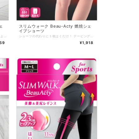
ェ
スリムウォーク Beau-Acty 燃焼シェ
イプショーツ
テーピングレイアウト構造とWシェイプ設計により消費カロリーUPで脂肪燃焼をサポート！ いつもの運動で効率的にスリム美脚！ ・脚をひきしめスッキリ美脚！段階圧力設計！ ・太ももからお尻の筋肉の動きに負荷をかけて運動時の消費カロリーUP！ サイズ：S〜M／M〜L カラー：ブラック 素材 ：ナイロン、ポリウレタン 発売元：ピップ株式会社 区分 ：日本製／着圧力ソックス
ショーツの代わりに１枚はくだけ！ テーピングレイアウト構造とWシェイプ設計により消費カロリーUPで脂肪燃焼をサポート！ ・太ももからお尻の筋肉の動きに負荷をかけて運動時の消費カロリーUP！ ・綿マチ付でショーツ代わりにこれ１枚でOK！ サイズ：M／L カラー：ブラック 素材 ：ナイロン85%、ポリウレタン15% マチ部： ナイロン、綿 発売元：ピップ株式会社 区分 ：日本製／着圧力ソックス
959
¥1,918