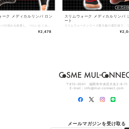
ォーク メディカルリンパ ロン
スリムウォーク メディカルリンパ 
ート
寝ながらリンパの流れを改善し、つらいむくみをスッキリ！ <効果> ・脚のむくみを改善 ・リンパの流れを改善 ・血行を促進 サイズ：S〜M／M〜L カラー：ブラック・無地 素材 ：ナイロン、ポリウレタン 発売元：ピップ株式会社 区分 ：日本製／着圧力ソックス
¥2,478
¥2,0
〒810-0041 福岡市中央区大名2-6-11
E-mail：
info@mul-connect.com
メールマガジンを受け取る