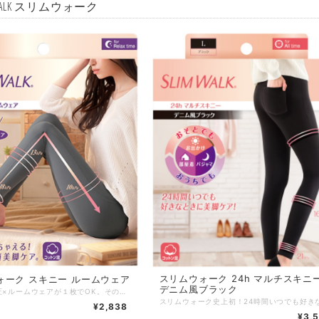
 WALK スリムウォーク
スリムウォーク 24h マルチスキニ
ォーク スキニー ルームウェア
デニム風ブラック
新習慣！着圧×ルームウェアが１枚でOK。そのまま寝ちゃえる快適美脚ケア。 ・リラックスウェア＆パジャマの代わりとしてはける。 ・ストレッチ素材で動きやすい。 ・ほどよい引きしめ感とお腹まわりゆったり設計。 ・コットン混素材で肌ざわり快適。 ・抗菌防臭加工。 サイズ：M／L カラー：グレー／ブラック 素材 ：綿 57%、ポリエステル 38%、ポリウレタン 5% 発売元：ピップ株式会社 区分 ：中国製／着圧力ソックス
¥2,838
¥3,