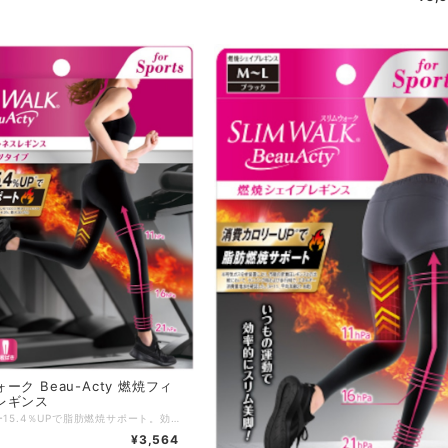
ーク Beau-Acty 燃焼フィ
レギンス
消費カロリー15.4％UPで脂肪燃焼サポート。効率的に燃焼シェイプ！1枚で叶えるスリム美脚。 ・ハイパワーレイアウト設計。 ・骨盤サポート設計。 ・UVカット。 ・吸汗速乾＆抗菌防臭加工 サイズ：M／L カラー：ブラック 素材 ：本体：ナイロン 70％、ポリウレタン 30％、太もも裏生地：ポリウレタン 100％ 発売元：ピップ株式会社 区分 ：日本製／着圧力ソックス
¥3,564