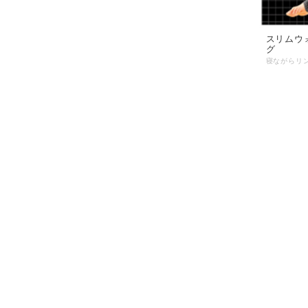
スリムウ
グ