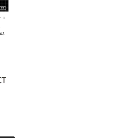
ショ
スリムウォークシリーズ最大級の着圧値で、つらい脚のむくみをスッキリ改善。 <効果> ・脚のむくみを改善 ・リンパの流れを改善 ・血行を促進 サイズ：S〜M／M〜L カラー：ブラック・無地 素材 ：ナイロン、ポリウレタン 発売元：ピップ株式会社 区分 ：日本製／着圧力ソックス
43